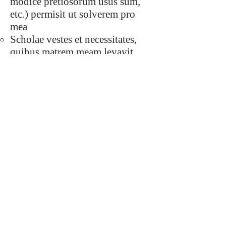
modice pretiosorum usus sum,
etc.) permisit ut solverem pro
mea
Scholae vestes et necessitates,
quibus matrem meam levavit
onus.
Primus et secundus currus,
assecurationis, et sustentationis.
Emisti primum fundum meum
praedium circa saeculum XIX.
Navy ROTC eruditionem meruit
quae pro educatione collegii mei
solvit. Inclusit parvam
menstruum stipendium quod
alterum rivum reditus stabilium
parti temporis parti meae
agitando addidit.
Historiam probabilem feci in