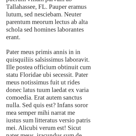
Tallahassee, FL. Pauper eramus
lutum, sed nesciebam. Neuter
parentum meorum lectus ab alta
schola sed homines laborantes
erant.
Pater meus primis annis in in
quisquiliis salsissimus laboravit.
Ille postea officium obtinuit cum
statu Floridae ubi secessit. Pater
meus notissimus fuit ut rides
donec latus tuum laedat ex varia
comoedia. Erat autem sanctus
nulla. Sed quis est? Infans soror
mea semper mihi narrat me
iustus sum litteratus versio patris
mei. Alicubi verum est! Sicut
pater meus, iracundus sum de