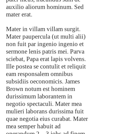
auxilio aliorum hominum. Sed
mater erat.
Mater in villam villam surgit.
Mater paupercula (ut multi alii)
non fuit par ingenio ingenio et
sermone lenis patris mei. Parva
sciebat, Papa erat lapis volvens.
Ille postea se contulit et reliquit
eam responsalem omnibus
subsidiis oeconomicis. James
Brown notum est hominem
durissimum laborantem in
negotio spectaculi. Mater mea
mulieri laborans durissima fuit
quae negotia eius curabat. Mater
mea semper habuit ad
operandum 2 – 3 jobs ad finem