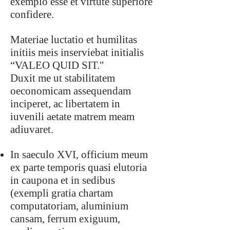
exemplo esse et virtute superiore
confidere.
Materiae luctatio et humilitas
initiis meis inserviebat initialis
“VALEO QUID SIT."
Duxit me ut stabilitatem
oeconomicam assequendam
inciperet, ac libertatem in
iuvenili aetate matrem meam
adiuvaret.
In saeculo XVI, officium meum
ex parte temporis quasi elutoria
in caupona et in sedibus
(exempli gratia chartam
computatoriam, aluminium
cansam, ferrum exiguum,