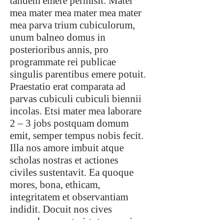
tandem emere permisit. Mater
mea mater mea mater mea mater
mea parva trium cubiculorum,
unum balneo domus in
posterioribus annis, pro
programmate rei publicae
singulis parentibus emere potuit.
Praestatio erat comparata ad
parvas cubiculi cubiculi biennii
incolas. Etsi mater mea laborare
2 – 3 jobs postquam domum
emit, semper tempus nobis fecit.
Illa nos amore imbuit atque
scholas nostras et actiones
civiles sustentavit. Ea quoque
mores, bona, ethicam,
integritatem et observantiam
indidit. Docuit nos cives