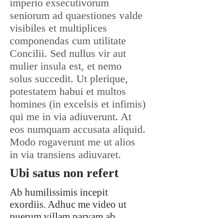
imperio exsecutivorum
seniorum ad quaestiones valde
visibiles et multiplices
componendas cum utilitate
Concilii. Sed nullus vir aut
mulier insula est, et nemo
solus succedit. Ut plerique,
potestatem habui et multos
homines (in excelsis et infimis)
qui me in via adiuverunt. At
eos numquam accusata aliquid.
Modo rogaverunt me ut alios
in via transiens adiuvaret.
Ubi satus non refert
Ab humilissimis incepit
exordiis. Adhuc me video ut
puerum villam parvam ab